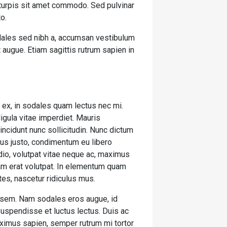
 turpis sit amet commodo. Sed pulvinar
to.
odales sed nibh a, accumsan vestibulum
 augue. Etiam sagittis rutrum sapien in
is ex, in sodales quam lectus nec mi.
igula vitae imperdiet. Mauris
incidunt nunc sollicitudin. Nunc dictum
ctus justo, condimentum eu libero
dio, volutpat vitae neque ac, maximus
quam erat volutpat. In elementum quam
es, nascetur ridiculus mus.
e sem. Nam sodales eros augue, id
Suspendisse et luctus lectus. Duis ac
ximus sapien, semper rutrum mi tortor