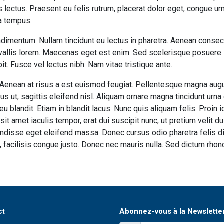
es lectus. Praesent eu felis rutrum, placerat dolor eget, congue 
 a tempus.
ondimentum. Nullam tincidunt eu lectus in pharetra. Aenean consec
nvallis lorem. Maecenas eget est enim. Sed scelerisque posuere la
t. Fusce vel lectus nibh. Nam vitae tristique ante.
 Aenean at risus a est euismod feugiat. Pellentesque magna augu
lus ut, sagittis eleifend nisl. Aliquam ornare magna tincidunt urna
 blandit. Etiam in blandit lacus. Nunc quis aliquam felis. Proin id
it amet iaculis tempor, erat dui suscipit nunc, ut pretium velit d
isse eget eleifend massa. Donec cursus odio pharetra felis di
, facilisis congue justo. Donec nec mauris nulla. Sed dictum rhon
ct
Abonnez-vous à la Newslette