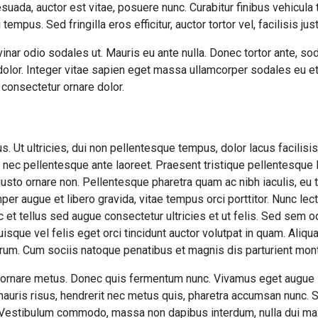
suada, auctor est vitae, posuere nunc. Curabitur finibus vehicula
empus. Sed fringilla eros efficitur, auctor tortor vel, facilisis jus
inar odio sodales ut. Mauris eu ante nulla. Donec tortor ante, s
 dolor. Integer vitae sapien eget massa ullamcorper sodales eu et
 consectetur ornare dolor.
us. Ut ultricies, dui non pellentesque tempus, dolor lacus facilis
, nec pellentesque ante laoreet. Praesent tristique pellentesque l
usto ornare non. Pellentesque pharetra quam ac nibh iaculis, eu t
mper augue et libero gravida, vitae tempus orci porttitor. Nunc le
 et tellus sed augue consectetur ultricies et ut felis. Sed sem o
uisque vel felis eget orci tincidunt auctor volutpat in quam. Ali
trum. Cum sociis natoque penatibus et magnis dis parturient mont
 id, ornare metus. Donec quis fermentum nunc. Vivamus eget augu
auris risus, hendrerit nec metus quis, pharetra accumsan nunc. 
 Vestibulum commodo, massa non dapibus interdum, nulla dui ma