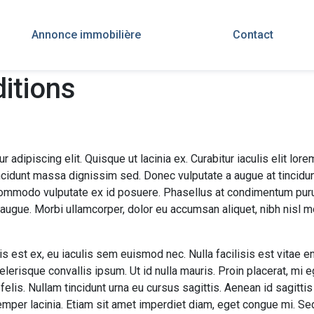
Annonce immobilière
Contact
itions
dipiscing elit. Quisque ut lacinia ex. Curabitur iaculis elit lorem, 
cidunt massa dignissim sed. Donec vulputate a augue at tincidun
 commodo vulputate ex id posuere. Phasellus at condimentum puru
ugue. Morbi ullamcorper, dolor eu accumsan aliquet, nibh nisl mol
s est ex, eu iaculis sem euismod nec. Nulla facilisis est vitae e
celerisque convallis ipsum. Ut id nulla mauris. Proin placerat, mi 
 felis. Nullam tincidunt urna eu cursus sagittis. Aenean id sagittis
per lacinia. Etiam sit amet imperdiet diam, eget congue mi. Sed sa