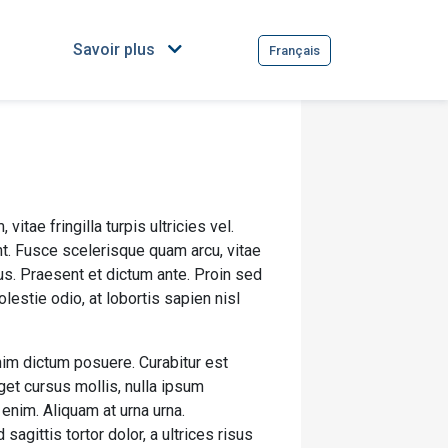
Savoir plus
Français
vitae fringilla turpis ultricies vel.
t. Fusce scelerisque quam arcu, vitae
s. Praesent et dictum ante. Proin sed
estie odio, at lobortis sapien nisl
nim dictum posuere. Curabitur est
eget cursus mollis, nulla ipsum
 enim. Aliquam at urna urna.
gittis tortor dolor, a ultrices risus