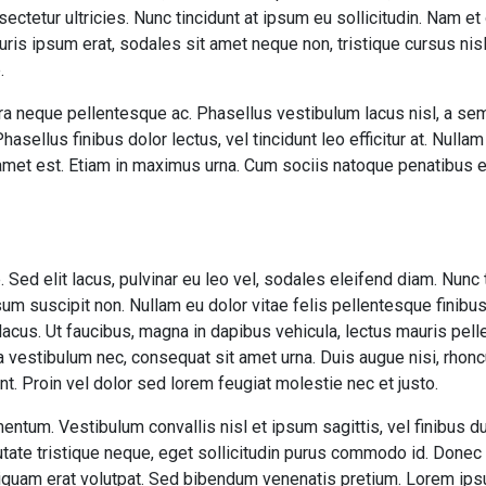
ectetur ultricies. Nunc tincidunt at ipsum eu sollicitudin. Nam e
is ipsum erat, sodales sit amet neque non, tristique cursus nisl.
.
ra neque pellentesque ac. Phasellus vestibulum lacus nisl, a se
asellus finibus dolor lectus, vel tincidunt leo efficitur at. Nullam 
t amet est. Etiam in maximus urna. Cum sociis natoque penatibus 
Sed elit lacus, pulvinar eu leo vel, sodales eleifend diam. Nunc tin
sum suscipit non. Nullam eu dolor vitae felis pellentesque finibus
acus. Ut faucibus, magna in dapibus vehicula, lectus mauris pel
 vestibulum nec, consequat sit amet urna. Duis augue nisi, rhonc
nt. Proin vel dolor sed lorem feugiat molestie nec et justo.
entum. Vestibulum convallis nisl et ipsum sagittis, vel finibus du
ate tristique neque, eget sollicitudin purus commodo id. Donec 
liquam erat volutpat. Sed bibendum venenatis pretium. Lorem ips