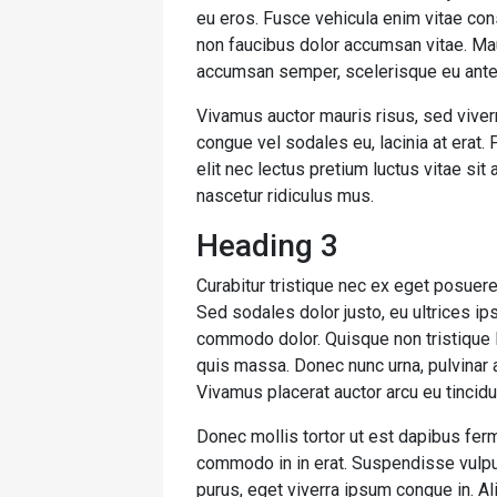
eu eros. Fusce vehicula enim vitae cons
non faucibus dolor accumsan vitae. Maur
accumsan semper, scelerisque eu ante
Vivamus auctor mauris risus, sed viver
congue vel sodales eu, lacinia at erat. Ph
elit nec lectus pretium luctus vitae si
nascetur ridiculus mus.
Heading 3
Curabitur tristique nec ex eget posuere. 
Sed sodales dolor justo, eu ultrices ip
commodo dolor. Quisque non tristique l
quis massa. Donec nunc urna, pulvinar a
Vivamus placerat auctor arcu eu tincidu
Donec mollis tortor ut est dapibus ferm
commodo in in erat. Suspendisse vulput
purus, eget viverra ipsum congue in. A