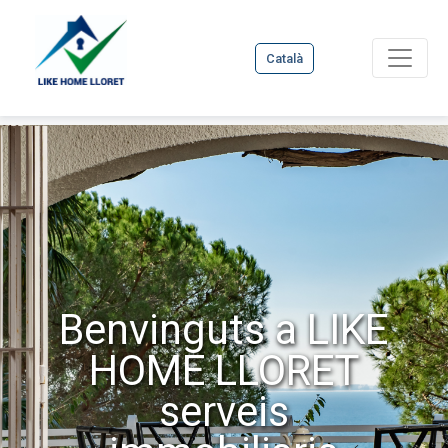
Català
Benvinguts a LIKE
HOME LLORET
serveis