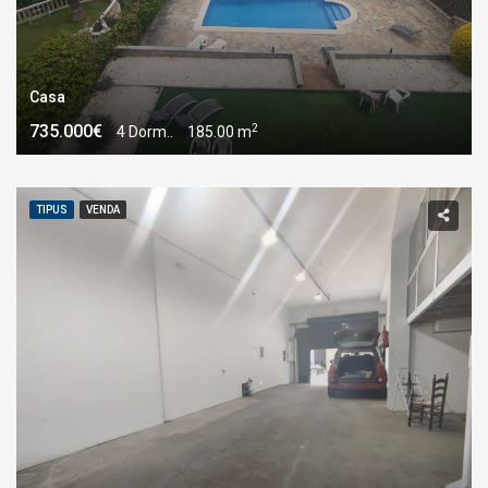
Casa
2
735.000€
4 Dorm..
185.00 m
TIPUS
VENDA