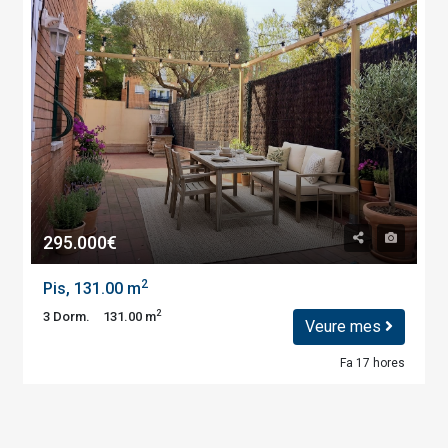
295.000€
2
Pis, 131.00 m
2
3 Dorm.
131.00 m
Veure mes
Fa 17 hores