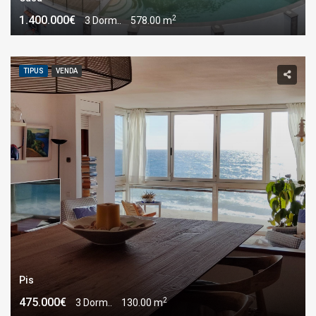
2
1.400.000€
3 Dorm..
578.00 m
TIPUS
VENDA
Pis
2
475.000€
3 Dorm..
130.00 m