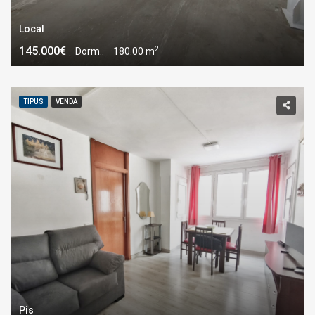
Local
2
145.000€
Dorm..
180.00 m
TIPUS
VENDA
Pis