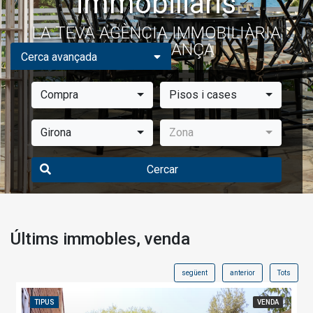
immobiliaris
LA TEVA AGÈNCIA IMMOBILIÀRIA
DE CONFIANÇA
Cerca avançada
Compra
Pisos i cases
Girona
Zona
Cercar
Últims immobles, venda
següent
anterior
Tots
TIPUS
VENDA