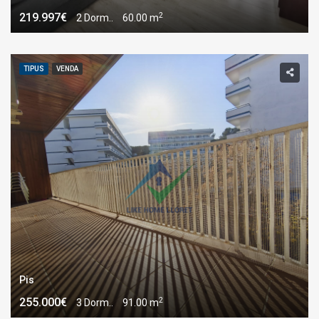
2
219.997€
2 Dorm..
60.00 m
TIPUS
VENDA
Pis
2
255.000€
3 Dorm..
91.00 m