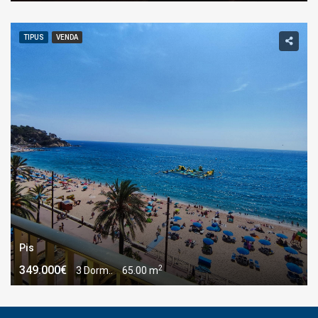
TIPUS
VENDA
Pis
2
349.000€
3 Dorm..
65.00 m